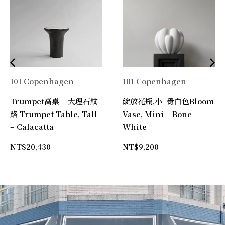
101 Copenhagen
101 Copenhagen
Trumpet高桌 – 大理石紋
綻放花瓶,小 -骨白色Bloom
路 Trumpet Table, Tall
Vase, Mini – Bone
– Calacatta
White
NT$
20,430
NT$
9,200