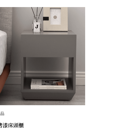
商品
烤漆床頭櫃