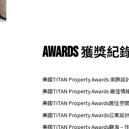
獲獎紀
AWARDS
美國TITAN Property Awards 家飾設
美國TITAN Property Awards 最
美國TITAN Property Awards居住空
美國TITAN Property Awards公寓設
美國TITAN Property Awards廳海 