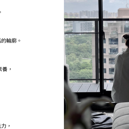
。
活的輪廓。
素養，
能力，