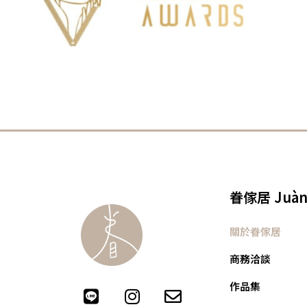
眷傢居 Juàn 
關於眷傢居
商務洽談
作品集