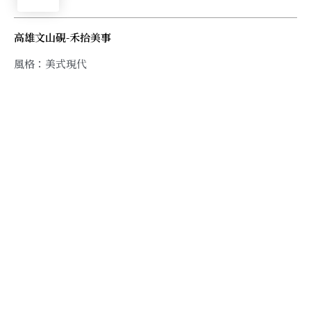
高雄文山硯-禾拾美事
風格：美式現代
格局：三房兩廳
空間設計：禾拾美事
PHOTOGRAPHY：Ar Her Kuo Photography
Studio【空間攝影】
DECORATION：眷傢居 Juàn Living