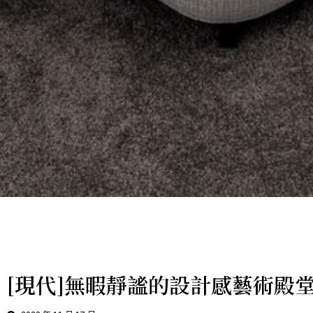
[現代]無暇靜謐的設計感藝術殿