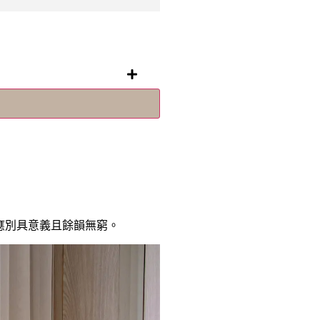
都應別具意義且餘韻無窮。