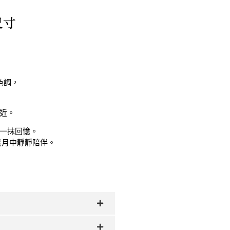
尺寸
色調，
近。
一抹回憶。
歲月中靜靜陪伴。