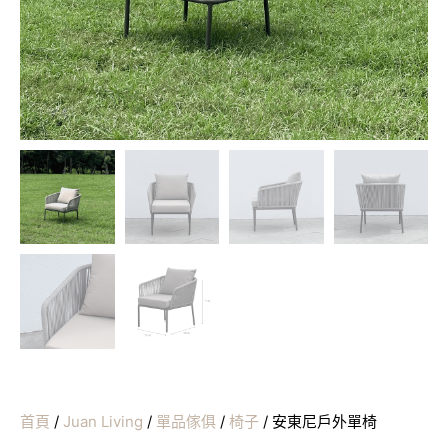
首頁
/
Juan Living
/
單品傢俱
/
椅子
/ 安東尼戶外單椅