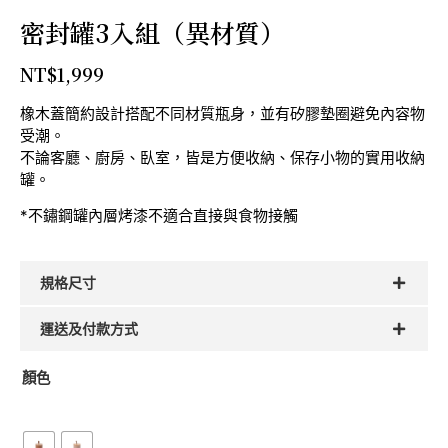
密封罐3入組（異材質）
NT$
1,999
橡木蓋簡約設計搭配不同材質瓶身，並有矽膠墊圈避免內容物
受潮。
不論客廳、廚房、臥室，皆是方便收納、保存小物的實用收納
罐。
*不鏽鋼罐內層烤漆不適合直接與食物接觸
規格尺寸
運送及付款方式
顏色