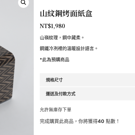
山紋鋼烤面紙盒
NT$
1,980
山嶺紋理，鋼中藏柔。
鋼鐵冷冽裡的溫暖設計語言。
*此為預購商品
規格尺寸
運送及付款方式
允許無庫存下單
完成購買此商品，你將獲得
40
點數！