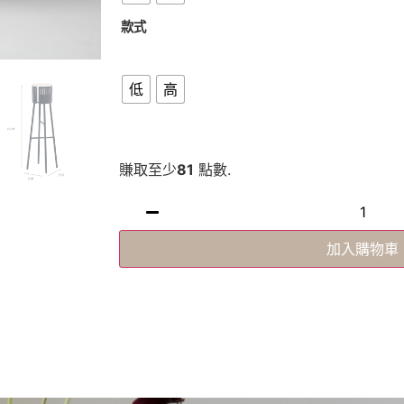
款式
低
高
賺取至少
81
點數.
加入購物車