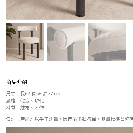
商品介紹
尺寸：長62 寬58 高77 cm
風格：侘寂、現代
材質：絨布、木作
備註：產品均以手工測量，因商品形狀各異，測量標準會略