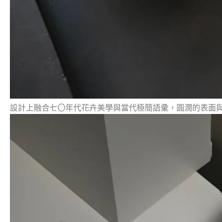
設計上融合七〇年代花卉美學與當代極簡語彙，圓潤的表面