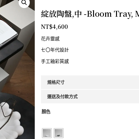
綻放陶盤,中 -Bloom Tray, 
NT$
4,600
花卉靈感
七〇年代設計
手工釉彩質感
規格尺寸
運送及付款方式
顏色