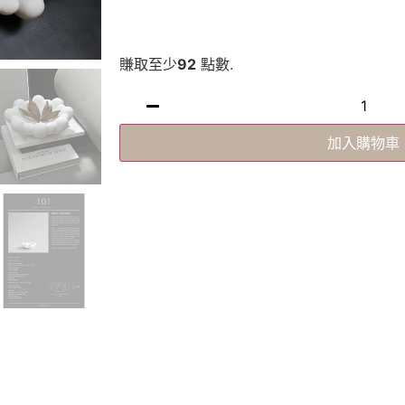
賺取至少
92
點數.
加入購物車