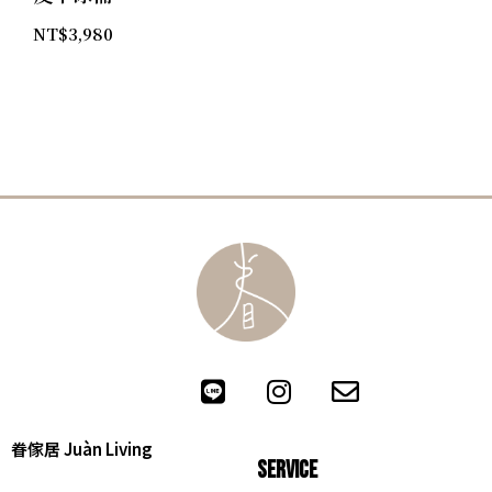
NT$
3,980
眷傢居 Juàn Living
SERVICE