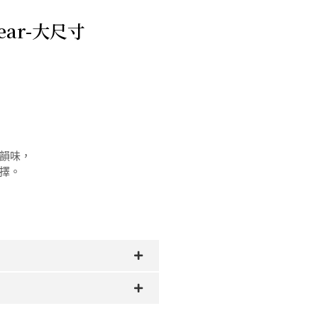
Bear-大尺寸
韻味，
擇。