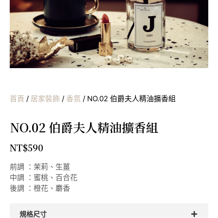
首頁
/
居家裝飾
/
香氛
/ NO.02 伯爵夫人精油擴香組
NO.02 伯爵夫人精油擴香組
NT$
590
前調 ：茉莉、生薑
中調 ：蜜桃、百合花
後調 ：橙花、麝香
規格尺寸