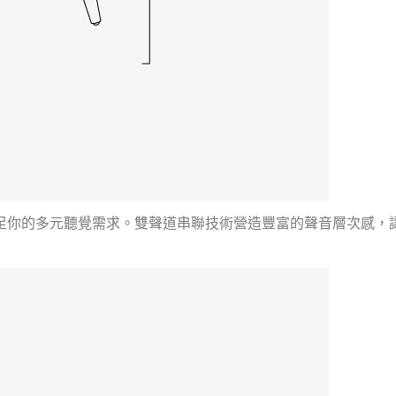
足你的多元聽覺需求。雙聲道串聯技術營造豐富的聲音層次感，