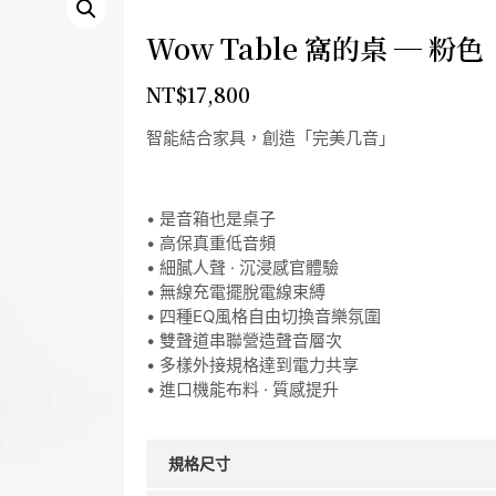
Wow Table 窩的桌 ─ 粉色
NT$
17,800
智能結合家具，創造「完美几音」
• 是音箱也是桌子
• 高保真重低音頻
• 細膩人聲 · 沉浸感官體驗
• 無線充電擺脫電線束縛
• 四種EQ風格自由切換音樂氛圍
• 雙聲道串聯營造聲音層次
• 多樣外接規格達到電力共享
• 進口機能布料 · 質感提升
規格尺寸