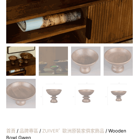
首頁
/
品牌專區
/
ZUIVERﾟ 歐洲原裝家俱家飾品
/ Wooden
Bowl Gwen